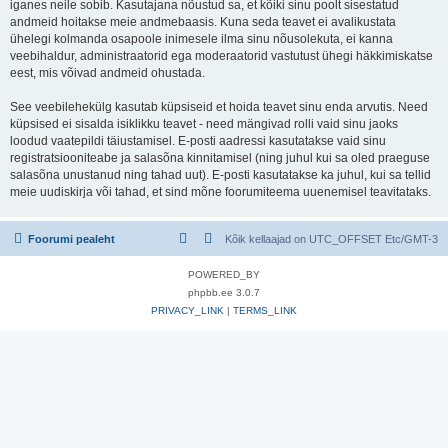
iganes neile sobib. Kasutajana nõustud sa, et kõiki sinu poolt sisestatud
andmeid hoitakse meie andmebaasis. Kuna seda teavet ei avalikustata
ühelegi kolmanda osapoole inimesele ilma sinu nõusolekuta, ei kanna
veebihaldur, administraatorid ega moderaatorid vastutust ühegi häkkimiskatse
eest, mis võivad andmeid ohustada.
See veebilehekülg kasutab küpsiseid et hoida teavet sinu enda arvutis. Need
küpsised ei sisalda isiklikku teavet - need mängivad rolli vaid sinu jaoks
loodud vaatepildi täiustamisel. E-posti aadressi kasutatakse vaid sinu
registratsiooniteabe ja salasõna kinnitamisel (ning juhul kui sa oled praeguse
salasõna unustanud ning tahad uut). E-posti kasutatakse ka juhul, kui sa tellid
meie uudiskirja või tahad, et sind mõne foorumiteema uuenemisel teavitataks.
Foorumi pealeht
Kõik kellaajad on UTC_OFFSET Etc/GMT-3
POWERED_BY
phpbb.ee 3.0.7
PRIVACY_LINK
|
TERMS_LINK