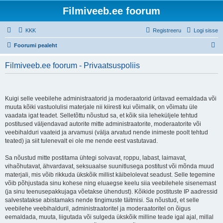
Filmiveeb.ee foorum
KKK
Registreeru
Logi sisse
O
Foorumi pealeht
t
Filmiveeb.ee foorum - Privaatsuspoliis
s
i
Kuigi selle veebilehe administraatorid ja moderaatorid üritavad eemaldada või
muuta kõiki vastuolulisi materjale nii kiiresti kui võimalik, on võimatu üle
vaadata igat teadet. Selletõttu nõustud sa, et kõik siia leheküljele tehtud
postitused väljendavad autorite mitte administraatorite, moderaatorite või
veebihalduri vaateid ja arvamusi (välja arvatud nende inimeste poolt tehtud
teated) ja siit tulenevalt ei ole me nende eest vastutavad.
Sa nõustud mitte postitama ühtegi solvavat, roppu, labast, laimavat,
vihaõhutavat, ähvardavat, seksuaalse suunitlusega postitust või mõnda muud
materjali, mis võib rikkuda ükskõik millist käibelolevat seadust. Selle tegemine
võib põhjustada sinu kohese ning eluaegse keelu siia veebilehele sisenemast
(ja sinu teenusepakkujaga võetakse ühendust). Kõikide postituste IP aadressid
salvestatakse abistamaks nende tingimuste täitmisi. Sa nõustud, et selle
veebilehe veebihalduril, administraatoritel ja moderaatoritel on õigus
eemaldada, muuta, liigutada või sulgeda ükskõik milline teade igal ajal, millal