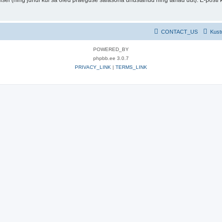
sel (ning juhul kui sa oled praeguse salasõna unustanud ning tahad uut). E-posti kas
CONTACT_US
Kust
POWERED_BY
phpbb.ee 3.0.7
PRIVACY_LINK
|
TERMS_LINK