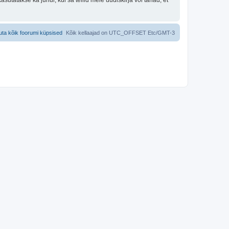
utatakse ka juhul, kui sa tellid meie uudiskirja või tahad, et
uta kõik foorumi küpsised
Kõik kellaajad on UTC_OFFSET Etc/GMT-3