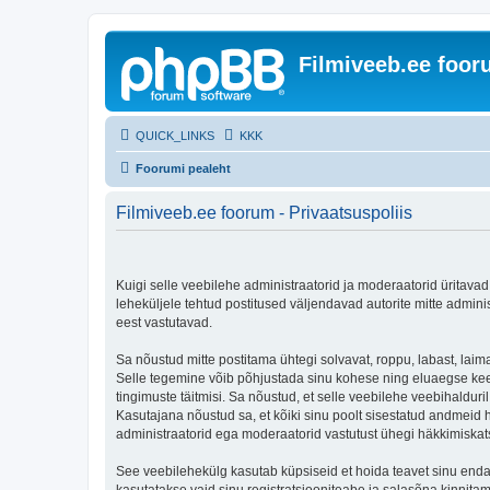
Filmiveeb.ee foo
QUICK_LINKS
KKK
Foorumi pealeht
Filmiveeb.ee foorum - Privaatsuspoliis
Kuigi selle veebilehe administraatorid ja moderaatorid üritavad e
leheküljele tehtud postitused väljendavad autorite mitte adminis
eest vastutavad.
Sa nõustud mitte postitama ühtegi solvavat, roppu, labast, laim
Selle tegemine võib põhjustada sinu kohese ning eluaegse kee
tingimuste täitmisi. Sa nõustud, et selle veebilehe veebihalduril
Kasutajana nõustud sa, et kõiki sinu poolt sisestatud andmeid
administraatorid ega moderaatorid vastutust ühegi häkkimiska
See veebilehekülg kasutab küpsiseid et hoida teavet sinu enda a