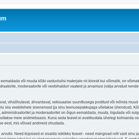
rum
emaldada või muuta kõiki vastuolulisi materjale nii kiiresti kui võimalik, on võimatu
traatorite, moderaatorite või veebihalduri vaateid ja arvamusi (välja arvatud nende i
avat, vihaõhutavat, ähvardavat, seksuaalse suunitlusega postitust või mõnda muud ma
lu siia veebilehele sisenemast (ja sinu teenusepakkujaga võetakse ühendust). Kõi
, administraatoritel ja moderaatoritel on õigus eemaldada, muuta, liigutada või sulge
 hoitakse meie andmebaasis. Kuna seda teavet ei avalikustata ühelegi kolmanda os
tse eest, mis võivad andmeid ohustada.
rvutis. Need küpsised ei sisalda isiklikku teavet - need mängivad rolli vaid sinu ja