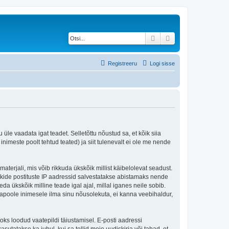
Otsi
Täiendatud otsing
Registreeru
Logi sisse
 üle vaadata igat teadet. Selletõttu nõustud sa, et kõik siia
nimeste poolt tehtud teated) ja siit tulenevalt ei ole me nende
terjali, mis võib rikkuda ükskõik millist käibelolevat seadust.
kide postituste IP aadressid salvestatakse abistamaks nende
da ükskõik milline teade igal ajal, millal iganes neile sobib.
apoole inimesele ilma sinu nõusolekuta, ei kanna veebihaldur,
oks loodud vaatepildi täiustamisel. E-posti aadressi