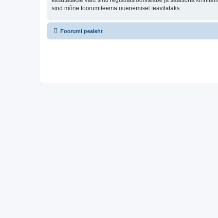
kasutatakse vaid sinu registratsiooniteabe ja salasõna kinnitami
sind mõne foorumiteema uuenemisel teavitataks.
Foorumi pealeht