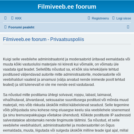
Filmiveeb.ee foorum
KKK
Registreeru
Logi sisse
O
Foorumi pealeht
t
Filmiveeb.ee foorum - Privaatsuspoliis
s
i
Kuigi selle veebilehe administraatorid ja moderaatorid üritavad eemaldada või
muuta kõiki vastuolulisi materjale nii kiiresti kui võimalik, on võimatu üle
vaadata igat teadet. Selletõttu nõustud sa, et kõik siia leheküljele tehtud
postitused väljendavad autorite mitte administraatorite, moderaatorite või
veebihalduri vaateid ja arvamusi (välja arvatud nende inimeste poolt tehtud
teated) ja siit tulenevalt ei ole me nende eest vastutavad.
Sa nõustud mitte postitama ühtegi solvavat, roppu, labast, laimavat,
vihaõhutavat, ähvardavat, seksuaalse suunitlusega postitust või mõnda muud
materjali, mis võib rikkuda ükskõik millist käibelolevat seadust. Selle tegemine
võib põhjustada sinu kohese ning eluaegse keelu siia veebilehele sisenemast
(ja sinu teenusepakkujaga võetakse ühendust). Kõikide postituste IP aadressid
salvestatakse abistamaks nende tingimuste täitmisi. Sa nõustud, et selle
veebilehe veebihalduril, administraatoritel ja moderaatoritel on õigus
eemaldada, muuta, liigutada või sulgeda ükskõik milline teade igal ajal, millal