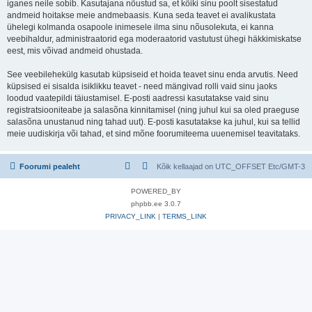
iganes neile sobib. Kasutajana nõustud sa, et kõiki sinu poolt sisestatud
andmeid hoitakse meie andmebaasis. Kuna seda teavet ei avalikustata
ühelegi kolmanda osapoole inimesele ilma sinu nõusolekuta, ei kanna
veebihaldur, administraatorid ega moderaatorid vastutust ühegi häkkimiskatse
eest, mis võivad andmeid ohustada.
See veebilehekülg kasutab küpsiseid et hoida teavet sinu enda arvutis. Need
küpsised ei sisalda isiklikku teavet - need mängivad rolli vaid sinu jaoks
loodud vaatepildi täiustamisel. E-posti aadressi kasutatakse vaid sinu
registratsiooniteabe ja salasõna kinnitamisel (ning juhul kui sa oled praeguse
salasõna unustanud ning tahad uut). E-posti kasutatakse ka juhul, kui sa tellid
meie uudiskirja või tahad, et sind mõne foorumiteema uuenemisel teavitataks.
Foorumi pealeht
Kõik kellaajad on UTC_OFFSET Etc/GMT-3
POWERED_BY
phpbb.ee 3.0.7
PRIVACY_LINK
|
TERMS_LINK