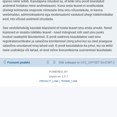
iganes neile sobib. Kasutajana nõustud sa, et kõiki sinu poolt sisestatud
andmeid hoitakse meie andmebaasis. Kuna seda teavet ei avalikustata
ühelegi kolmanda osapoole inimesele ilma sinu nõusolekuta, ei kanna
veebihaldur, administraatorid ega moderaatorid vastutust ühegi häkkimiskatse
eest, mis võivad andmeid ohustada.
See veebilehekülg kasutab küpsiseid et hoida teavet sinu enda arvutis. Need
küpsised ei sisalda isiklikku teavet - need mängivad rolli vaid sinu jaoks
loodud vaatepildi täiustamisel. E-posti aadressi kasutatakse vaid sinu
registratsiooniteabe ja salasõna kinnitamisel (ning juhul kui sa oled praeguse
salasõna unustanud ning tahad uut). E-posti kasutatakse ka juhul, kui sa tellid
meie uudiskirja või tahad, et sind mõne foorumiteema uuenemisel teavitataks.
Foorumi pealeht
Kõik kellaajad on UTC_OFFSET Etc/GMT-3
POWERED_BY
phpbb.ee 3.0.7
PRIVACY_LINK
|
TERMS_LINK