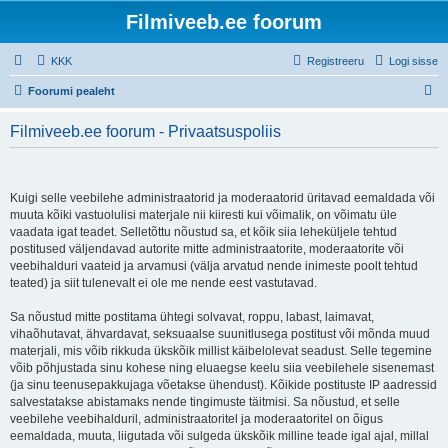
Filmiveeb.ee foorum
KKK
Registreeru
Logi sisse
O
Foorumi pealeht
t
Filmiveeb.ee foorum - Privaatsuspoliis
s
i
Kuigi selle veebilehe administraatorid ja moderaatorid üritavad eemaldada või
muuta kõiki vastuolulisi materjale nii kiiresti kui võimalik, on võimatu üle
vaadata igat teadet. Selletõttu nõustud sa, et kõik siia leheküljele tehtud
postitused väljendavad autorite mitte administraatorite, moderaatorite või
veebihalduri vaateid ja arvamusi (välja arvatud nende inimeste poolt tehtud
teated) ja siit tulenevalt ei ole me nende eest vastutavad.
Sa nõustud mitte postitama ühtegi solvavat, roppu, labast, laimavat,
vihaõhutavat, ähvardavat, seksuaalse suunitlusega postitust või mõnda muud
materjali, mis võib rikkuda ükskõik millist käibelolevat seadust. Selle tegemine
võib põhjustada sinu kohese ning eluaegse keelu siia veebilehele sisenemast
(ja sinu teenusepakkujaga võetakse ühendust). Kõikide postituste IP aadressid
salvestatakse abistamaks nende tingimuste täitmisi. Sa nõustud, et selle
veebilehe veebihalduril, administraatoritel ja moderaatoritel on õigus
eemaldada, muuta, liigutada või sulgeda ükskõik milline teade igal ajal, millal