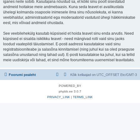
iganes neile sobib. Kasutajana nõustud sa, et kõiki sinu poolt sisestatud
andmeid hoitakse meie andmebaasis. Kuna seda teavet ei avalikustata
ühelegi kolmanda osapoole inimesele ilma sinu nõusolekuta, ei kanna
veebihaldur, administraatorid ega moderaatorid vastutust ühegi häkkimiskatse
eest, mis võivad andmeid ohustada.
See veebilehekülg kasutab küpsiseid et hoida teavet sinu enda arvutis. Need
küpsised ei sisalda isiklikku teavet - need mängivad rolli vaid sinu jaoks
loodud vaatepildi täiustamisel. E-posti aadressi kasutatakse vaid sinu
registratsiooniteabe ja salasõna kinnitamisel (ning juhul kui sa oled praeguse
salasõna unustanud ning tahad uut). E-posti kasutatakse ka juhul, kui sa tellid
meie uudiskirja või tahad, et sind mõne foorumiteema uuenemisel teavitataks.
Foorumi pealeht
Kõik kellaajad on UTC_OFFSET Etc/GMT-3
POWERED_BY
phpbb.ee 3.0.7
PRIVACY_LINK
|
TERMS_LINK