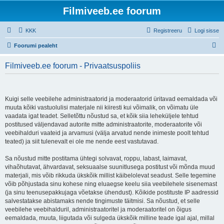
Filmiveeb.ee foorum
KKK
Registreeru
Logi sisse
O
Foorumi pealeht
t
Filmiveeb.ee foorum - Privaatsuspoliis
s
i
Kuigi selle veebilehe administraatorid ja moderaatorid üritavad eemaldada või
muuta kõiki vastuolulisi materjale nii kiiresti kui võimalik, on võimatu üle
vaadata igat teadet. Selletõttu nõustud sa, et kõik siia leheküljele tehtud
postitused väljendavad autorite mitte administraatorite, moderaatorite või
veebihalduri vaateid ja arvamusi (välja arvatud nende inimeste poolt tehtud
teated) ja siit tulenevalt ei ole me nende eest vastutavad.
Sa nõustud mitte postitama ühtegi solvavat, roppu, labast, laimavat,
vihaõhutavat, ähvardavat, seksuaalse suunitlusega postitust või mõnda muud
materjali, mis võib rikkuda ükskõik millist käibelolevat seadust. Selle tegemine
võib põhjustada sinu kohese ning eluaegse keelu siia veebilehele sisenemast
(ja sinu teenusepakkujaga võetakse ühendust). Kõikide postituste IP aadressid
salvestatakse abistamaks nende tingimuste täitmisi. Sa nõustud, et selle
veebilehe veebihalduril, administraatoritel ja moderaatoritel on õigus
eemaldada, muuta, liigutada või sulgeda ükskõik milline teade igal ajal, millal