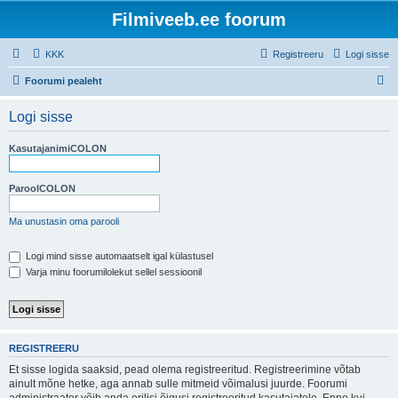
Filmiveeb.ee foorum
KKK
Registreeru
Logi sisse
O
Foorumi pealeht
t
Logi sisse
s
i
KasutajanimiCOLON
ParoolCOLON
Ma unustasin oma parooli
Logi mind sisse automaatselt igal külastusel
Varja minu foorumilolekut sellel sessioonil
REGISTREERU
Et sisse logida saaksid, pead olema registreeritud. Registreerimine võtab
ainult mõne hetke, aga annab sulle mitmeid võimalusi juurde. Foorumi
administraator võib anda erilisi õigusi registreeritud kasutajatele. Enne kui