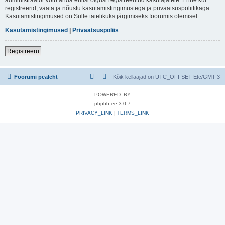
registreerid, vaata ja nõustu kasutamistingimustega ja privaatsuspoliitikaga.
Kasutamistingimused on Sulle täielikuks järgimiseks foorumis olemisel.
Kasutamistingimused
|
Privaatsuspoliis
Registreeru
Foorumi pealeht
Kõik kellaajad on UTC_OFFSET Etc/GMT-3
POWERED_BY
phpbb.ee 3.0.7
PRIVACY_LINK
|
TERMS_LINK