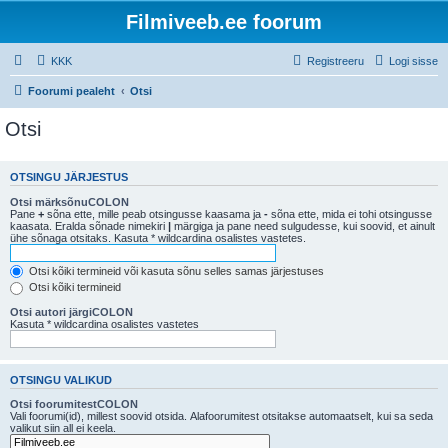
Filmiveeb.ee foorum
KKK
Registreeru
Logi sisse
Foorumi pealeht
Otsi
Otsi
OTSINGU JÄRJESTUS
Otsi märksõnuCOLON
Pane
+
sõna ette, mille peab otsingusse kaasama ja
-
sõna ette, mida ei tohi otsingusse
kaasata. Eralda sõnade nimekiri
|
märgiga ja pane need sulgudesse, kui soovid, et ainult
ühe sõnaga otsitaks. Kasuta * wildcardina osalistes vastetes.
Otsi kõiki termineid või kasuta sõnu selles samas järjestuses
Otsi kõiki termineid
Otsi autori järgiCOLON
Kasuta * wildcardina osalistes vastetes
OTSINGU VALIKUD
Otsi foorumitestCOLON
Vali foorumi(id), millest soovid otsida. Alafoorumitest otsitakse automaatselt, kui sa seda
valikut siin all ei keela.