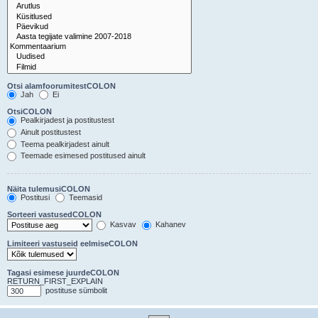
Otsi alamfoorumitestCOLON
Jah
Ei
OtsiCOLON
Pealkirjadest ja postitustest
Ainult postitustest
Teema pealkirjadest ainult
Teemade esimesed postitused ainult
Näita tulemusiCOLON
Postitusi
Teemasid
Sorteeri vastusedCOLON
Kasvav
Kahanev
Limiteeri vastuseid eelmiseCOLON
Tagasi esimese juurdeCOLON
RETURN_FIRST_EXPLAIN
postituse sümbolit