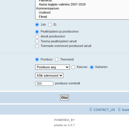
Jah
Ei
Pealkirjadest ja postitustest
Ainult postitustest
Teema pealkirjadest ainult
Teemade esimesed postitused ainult
Postitusi
Teemasid
Kasvav
Kahanev
postituse sümbolit
CONTACT_US
Kust
POWERED_BY
phpbb.ee 3.0.7