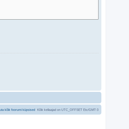
uta kõik foorumi küpsised
Kõik kellaajad on UTC_OFFSET Etc/GMT-3