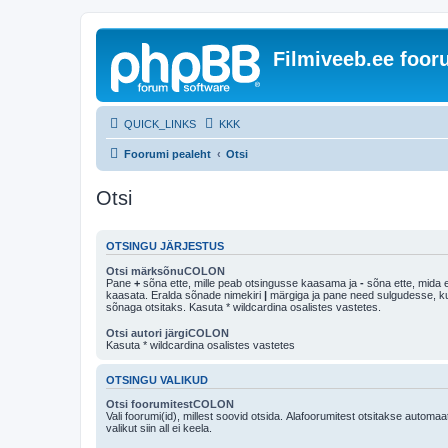
Filmiveeb.ee foo
QUICK_LINKS
KKK
Foorumi pealeht
Otsi
Otsi
OTSINGU JÄRJESTUS
Otsi märksõnuCOLON
Pane
+
sõna ette, mille peab otsingusse kaasama ja
-
sõna ette, mida e
kaasata. Eralda sõnade nimekiri
|
märgiga ja pane need sulgudesse, kui soovid, et ainult 
sõnaga otsitaks. Kasuta * wildcardina osalistes vastetes.
Otsi autori järgiCOLON
Kasuta * wildcardina osalistes vastetes
OTSINGU VALIKUD
Otsi foorumitestCOLON
Vali foorumi(id), millest soovid otsida. Alafoorumitest otsitakse automaa
valikut siin all ei keela.