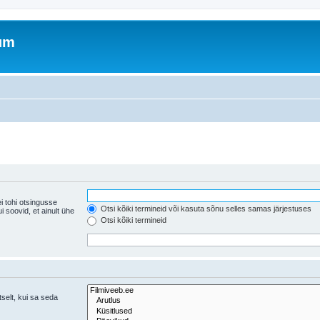
rum
i tohi otsingusse
Otsi kõiki termineid või kasuta sõnu selles samas järjestuses
ühe
Otsi kõiki termineid
tselt, kui sa seda