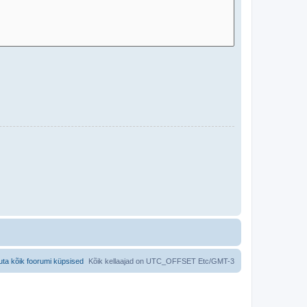
uta kõik foorumi küpsised
Kõik kellaajad on UTC_OFFSET Etc/GMT-3