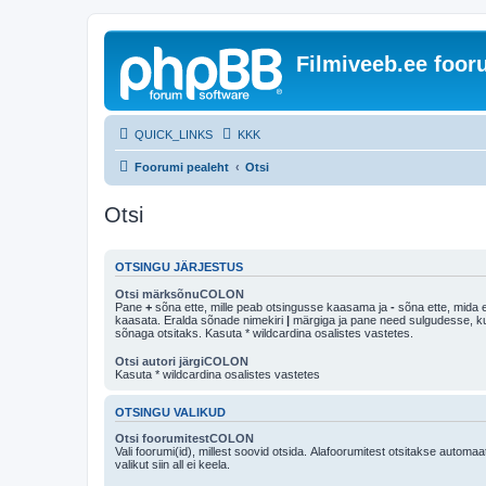
Filmiveeb.ee foo
QUICK_LINKS
KKK
Foorumi pealeht
Otsi
Otsi
OTSINGU JÄRJESTUS
Otsi märksõnuCOLON
Pane
+
sõna ette, mille peab otsingusse kaasama ja
-
sõna ette, mida e
kaasata. Eralda sõnade nimekiri
|
märgiga ja pane need sulgudesse, kui soovid, et ainult 
sõnaga otsitaks. Kasuta * wildcardina osalistes vastetes.
Otsi autori järgiCOLON
Kasuta * wildcardina osalistes vastetes
OTSINGU VALIKUD
Otsi foorumitestCOLON
Vali foorumi(id), millest soovid otsida. Alafoorumitest otsitakse automaa
valikut siin all ei keela.