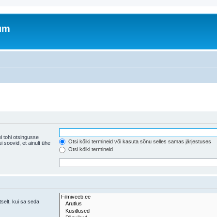
rum
i tohi otsingusse
Otsi kõiki termineid või kasuta sõnu selles samas järjestuses
ühe
Otsi kõiki termineid
tselt, kui sa seda