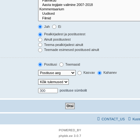
Jah
Ei
Pealkirjadest ja postitustest
Ainult postitustest
Teema pealkirjadest ainult
Teemade esimesed postitused ainult
Postitusi
Teemasid
Kasvav
Kahanev
postituse sümbolit
CONTACT_US
Kust
POWERED_BY
phpbb.ee 3.0.7