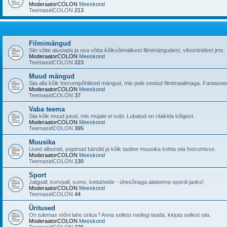
ModeraatorCOLON
Meeskond
TeemasidCOLON
213
Filmimängud
Siin võite alustada ja osa võtta kõikvõimalikest filmimängudest, viktoriinidest jms.
ModeraatorCOLON
Meeskond
TeemasidCOLON
223
Muud mängud
Siia alla kõik foorumipõhilised mängud, mis pole seotud filmimaailmaga. Fantaseer
ModeraatorCOLON
Meeskond
TeemasidCOLON
37
Vaba teema
Siia kõik muud jutud, mis mujale ei sobi. Lubatud on rääkida kõigest.
ModeraatorCOLON
Meeskond
TeemasidCOLON
395
Muusika
Uued albumid, popimad bändid ja kõik taoline muusika kohta siia foorumisse.
ModeraatorCOLON
Meeskond
TeemasidCOLON
130
Sport
Jalgpall, korvpall, sumo, kettaheide - ühesõnaga alateema spordi jaoks!
ModeraatorCOLON
Meeskond
TeemasidCOLON
44
Üritused
On tulemas mõni lahe üritus? Anna sellest meilegi teada, kirjuta sellest siia.
ModeraatorCOLON
Meeskond