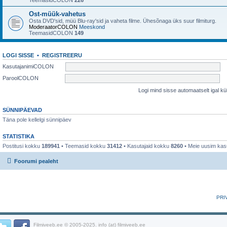
TeemasidCOLON
226
Ost-müük-vahetus
Osta DVD'sid, müü Blu-ray'sid ja vaheta filme. Ühesõnaga üks suur filmiturg.
ModeraatorCOLON
Meeskond
TeemasidCOLON
149
LOGI SISSE
•
REGISTREERU
KasutajanimiCOLON
ParoolCOLON
Logi mind sisse automaatselt igal k
SÜNNIPÄEVAD
Täna pole kellelgi sünnipäev
STATISTIKA
Postitusi kokku
189941
• Teemasid kokku
31412
• Kasutajaid kokku
8260
• Meie uusim kas
Foorumi pealeht
PRI
Filmiveeb.ee © 2005-2025. info (at) filmiveeb.ee