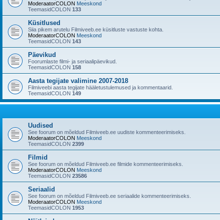
ModeraatorCOLON
Meeskond
TeemasidCOLON
133
Küsitlused
Siia pikem arutelu Filmiveeb.ee küsitluste vastuste kohta.
ModeraatorCOLON
Meeskond
TeemasidCOLON
143
Päevikud
Foorumlaste filmi- ja seriaalipäevikud.
TeemasidCOLON
158
Aasta tegijate valimine 2007-2018
Filmiveebi aasta tegijate hääletustulemused ja kommentaarid.
TeemasidCOLON
149
Uudised
See foorum on mõeldud Filmiveeb.ee uudiste kommenteerimiseks.
ModeraatorCOLON
Meeskond
TeemasidCOLON
2399
Filmid
See foorum on mõeldud Filmiveeb.ee filmide kommenteerimiseks.
ModeraatorCOLON
Meeskond
TeemasidCOLON
23586
Seriaalid
See foorum on mõeldud Filmiveeb.ee seriaalide kommenteerimiseks.
ModeraatorCOLON
Meeskond
TeemasidCOLON
1953