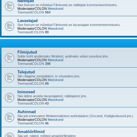
Näitlejad
See foorum on mõeldud Filmiveeb.ee näitlejate kommenteerimiseks.
ModeraatorCOLON
Meeskond
TeemasidCOLON
564
Lavastajad
See foorum on mõeldud Filmiveeb.ee lavastajate kommenteerimiseks.
ModeraatorCOLON
Meeskond
TeemasidCOLON
89
Filmijutud
Sobiv koht arutlemaks filmidest, andmaks edasi soovitusi jms.
ModeraatorCOLON
Meeskond
TeemasidCOLON
398
Telejutud
Siin räägime seriaalidest, tv-showdest jms.
ModeraatorCOLON
Meeskond
TeemasidCOLON
89
Inimesed
Siia üldine arutelu lavastajatest, näitlejatest jms.
ModeraatorCOLON
Meeskond
TeemasidCOLON
43
Auhinnad
Siia jutt erinevatest filmiteemalistest auhindadest (Oscarid, Kuldgloobused jne.)
ModeraatorCOLON
Meeskond
TeemasidCOLON
46
Amatöörfilmid
Siia jutt, näited, mõtted amatöörfilmidest.