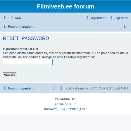
Filmiveeb.ee foorum
KKK
Registreeru
Logi sisse
O
Foorumi pealeht
t
RESET_PASSWORD
s
i
E-postiaadressCOLON
See peab olema sama aadress, mis on su profiiliski määratud. Kui sa pole seda muutnud
läbi profiili, on see aadress, millega sa oma kasutaja registreerisid.
Foorumi pealeht
Kõik kellaajad on UTC_OFFSET Etc/GMT-3
POWERED_BY
phpbb.ee 3.0.7
PRIVACY_LINK
|
TERMS_LINK