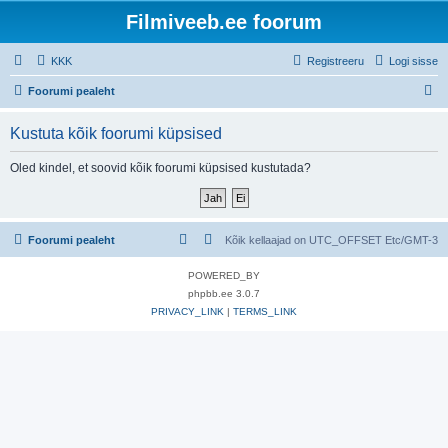
Filmiveeb.ee foorum
KKK
Registreeru
Logi sisse
O
Foorumi pealeht
t
Kustuta kõik foorumi küpsised
s
i
Oled kindel, et soovid kõik foorumi küpsised kustutada?
Foorumi pealeht
Kõik kellaajad on UTC_OFFSET Etc/GMT-3
POWERED_BY
phpbb.ee 3.0.7
PRIVACY_LINK
|
TERMS_LINK